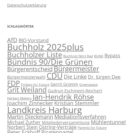
Datenschutzerklärung
SCHLAGWÖRTER
AfD
BIO-Vorstand
Buchholz 2025plus
Buchholzer Liste
Bypass
Buchholz fährt Rad
BUND
Bündnis 90/Die Grünen
Bürgermeister
Bürgerentscheid
CDU
Die Linke
Dr. Jürgen Dee
Bürgermeisterwahl
FDP
Gerrit Gromm
Fridays for Future
Greenpeace
Grit Weiland
Gudrun Eschment-Reichert
Jan-Hendrik Röhse
Herbert Maliers
Joachim Zinnecker
Kristian Stemmler
Landkreis Harburg
Martin Dieckmann
Mediationsverfahren
Mühlentunnel
Michael Zuther
Mitgliederversammlung
Norbert Stein
Ostring-Verträge
Parents for Future
Peter Eckhoff
Piratenpartei