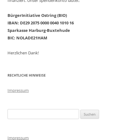
finanziert. Unser Spendenkonto lautet:
BürgerInitiative Ostring (BIO)
IBAN: DE29 2075 0000 0040 1010 16
Sparkasse Harburg-Buxtehude
BIC: NOLADE21HAM
Herzlichen Dank!
RECHTLICHE HINWEISE
Impressum
Suchen
nach:
Impressum