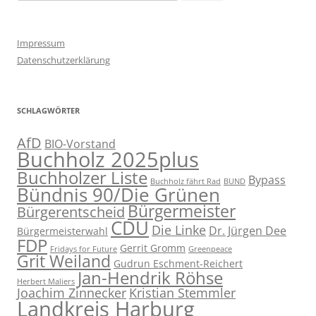
nach:
Impressum
Datenschutzerklärung
SCHLAGWÖRTER
AfD
BIO-Vorstand
Buchholz 2025plus
Buchholzer Liste
Bypass
Buchholz fährt Rad
BUND
Bündnis 90/Die Grünen
Bürgermeister
Bürgerentscheid
CDU
Die Linke
Dr. Jürgen Dee
Bürgermeisterwahl
FDP
Gerrit Gromm
Fridays for Future
Greenpeace
Grit Weiland
Gudrun Eschment-Reichert
Jan-Hendrik Röhse
Herbert Maliers
Joachim Zinnecker
Kristian Stemmler
Landkreis Harburg