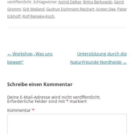
veröffentlicht. Schlagwörter:
Astrid Oelker
,
Britta Berkowski
,
Gerrit
Gromm
,
Grit Weiland
,
Gudrun Eschment-Reichert
,
Jürgen Dee
,
Peter
Eckhoff
,
Rolf Reineke-Koch
.
Beitragsnavigation
←
Workshop „Was uns
Unterstützung durch die
bewegt“
NaturFreunde Nordheide
→
Schreibe einen Kommentar
Deine E-Mail-Adresse wird nicht veröffentlicht.
Erforderliche Felder sind mit
*
markiert
Kommentar
*