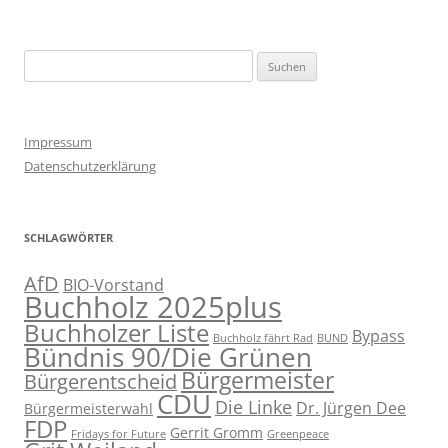
Suchen
nach:
Impressum
Datenschutzerklärung
SCHLAGWÖRTER
AfD
BIO-Vorstand
Buchholz 2025plus
Buchholzer Liste
Bypass
Buchholz fährt Rad
BUND
Bündnis 90/Die Grünen
Bürgermeister
Bürgerentscheid
CDU
Die Linke
Dr. Jürgen Dee
Bürgermeisterwahl
FDP
Gerrit Gromm
Fridays for Future
Greenpeace