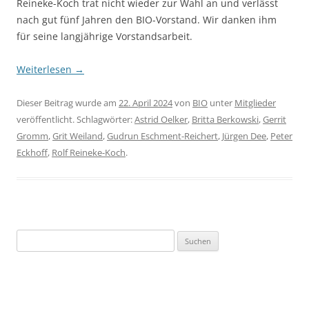
Reineke-Koch trat nicht wieder zur Wahl an und verlässt
nach gut fünf Jahren den BIO-Vorstand. Wir danken ihm
für seine langjährige Vorstandsarbeit.
Weiterlesen
→
Dieser Beitrag wurde am
22. April 2024
von
BIO
unter
Mitglieder
veröffentlicht. Schlagwörter:
Astrid Oelker
,
Britta Berkowski
,
Gerrit
Gromm
,
Grit Weiland
,
Gudrun Eschment-Reichert
,
Jürgen Dee
,
Peter
Eckhoff
,
Rolf Reineke-Koch
.
Suchen
nach: