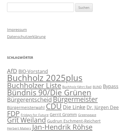
Suchen
nach:
Impressum
Datenschutzerklärung
SCHLAGWÖRTER
AfD
BIO-Vorstand
Buchholz 2025plus
Buchholzer Liste
Bypass
Buchholz fährt Rad
BUND
Bündnis 90/Die Grünen
Bürgermeister
Bürgerentscheid
CDU
Die Linke
Dr. Jürgen Dee
Bürgermeisterwahl
FDP
Gerrit Gromm
Fridays for Future
Greenpeace
Grit Weiland
Gudrun Eschment-Reichert
Jan-Hendrik Röhse
Herbert Maliers