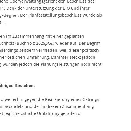
ische Oberverwaltungsgericht den Beschluss des
11. Dank der Unterstützung der BIO und ihrer
. Der Planfeststellungsbeschluss wurde als
ng-Gegner
t …
ngen im Zusammenhang mit einer geplanten
chholz (Buchholz 2025
) wieder auf. Der Begriff
plus
llerdings seitdem vermieden, weil dieser politisch
iner östlichen Umfahrung. Dahinter steckt jedoch
ang wurden jedoch die Planungsleistungen noch nicht
.
ähriges Bestehen
ird weiterhin gegen die Realisierung eines Ostrings
Klimawandels und der in diesem Zusammenhang
t jegliche östliche Umfahrung gerade zu