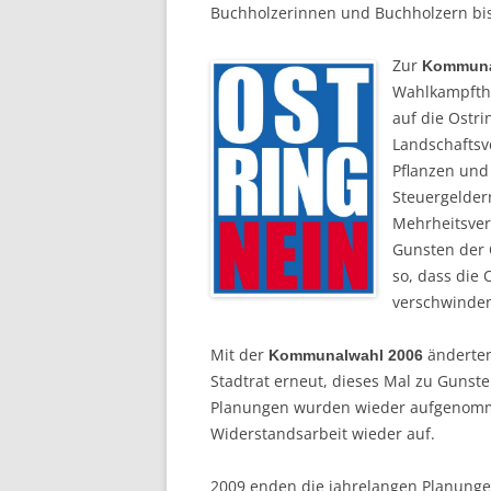
Buchholzerinnen und Buchholzern bis
Zur
Kommuna
Wahlkampfthe
auf die Ostr
Landschaftsv
Pflanzen und
Steuergelder
Mehrheitsver
Gunsten der 
so, dass die
verschwinden.
Mit der
änderten
Kommunalwahl 2006
Stadtrat erneut, dieses Mal zu Gunste
Planungen wurden wieder aufgenomme
Widerstandsarbeit wieder auf.
2009 enden die jahrelangen Planunge