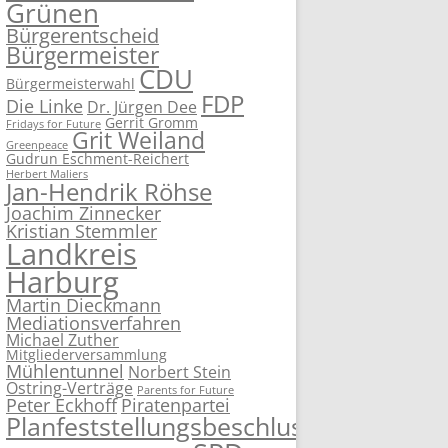
Grünen
Bürgerentscheid
Bürgermeister
CDU
Bürgermeisterwahl
FDP
Die Linke
Dr. Jürgen Dee
Gerrit Gromm
Fridays for Future
Grit Weiland
Greenpeace
Gudrun Eschment-Reichert
Herbert Maliers
Jan-Hendrik Röhse
Joachim Zinnecker
Kristian Stemmler
Landkreis
Harburg
Martin Dieckmann
Mediationsverfahren
Michael Zuther
Mitgliederversammlung
Mühlentunnel
Norbert Stein
Ostring-Verträge
Parents for Future
Peter Eckhoff
Piratenpartei
Planfeststellungsbeschluss