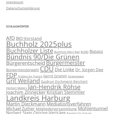
Impressum
Datenschutzerklärung
SCHLAGWÖRTER
AfD
BIO-Vorstand
Buchholz 2025plus
Buchholzer Liste
Bypass
Buchholz fährt Rad
BUND
Bündnis 90/Die Grünen
Bürgermeister
Bürgerentscheid
CDU
Die Linke
Dr. Jürgen Dee
Bürgermeisterwahl
FDP
Gerrit Gromm
Fridays for Future
Greenpeace
Grit Weiland
Gudrun Eschment-Reichert
Jan-Hendrik Röhse
Herbert Maliers
Joachim Zinnecker
Kristian Stemmler
Landkreis Harburg
Martin Dieckmann
Mediationsverfahren
Mühlentunnel
Michael Zuther
Mitgliederversammlung
Norbert Stein
Ostring-Verträge
Parents for Future