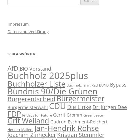
nach:
Impressum
Datenschutzerklärung
SCHLAGWÖRTER
AfD
BIO-Vorstand
Buchholz 2025plus
Buchholzer Liste
Bypass
Buchholz fährt Rad
BUND
Bündnis 90/Die Grünen
Bürgermeister
Bürgerentscheid
CDU
Die Linke
Dr. Jürgen Dee
Bürgermeisterwahl
FDP
Gerrit Gromm
Fridays for Future
Greenpeace
Grit Weiland
Gudrun Eschment-Reichert
Jan-Hendrik Röhse
Herbert Maliers
Joachim Zinnecker
Kristian Stemmler