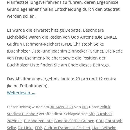
Planfeststellungsverfahrens zu führen, deren Ergebnisse
Grundlage einer finalen Entscheidung durch den Stadtrat
werden sollen.
Es wurde die erwartet hitzige Debatte. Besondere
Lichtblicke waren die Reden von Udo Antons (Die LINKE),
Gudrun Eschment-Reichert (SPD), Christoph Selke
(Buchholzer Liste) und Joachim Zinnecker (Grüne). Die Rede
von Frau Eschment-Reichert sowie die Position der
Buchholzer Liste finden Sie am Ende dieses Beitrags.
Das Abstimmungsergebnis lautete 23 pro und 12 contra
(keine Enthaltungen).
Weiterlesen
→
Dieser Beitrag wurde am
30. März 2021
von
BIO
unter
Politik
,
Stadtrat Buchholz
veröffentlicht. Schlagwörter:
AfD
,
Buchholz
2025plus
,
Buchholzer Liste
,
Bündnis 90/Die Grünen
,
CDU
,
Christoph
Selke
,
Die Linke
,
FDP
,
Gudrun Eschment-Reichert
,
Hans-Wilhelm