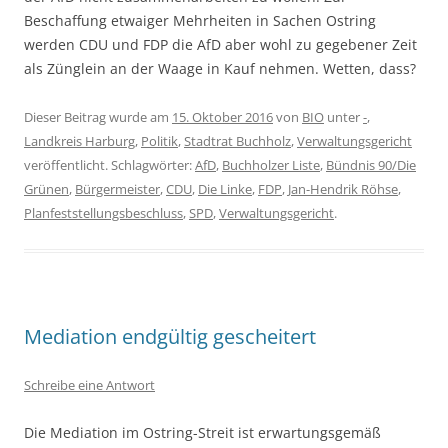
Beschaffung etwaiger Mehrheiten in Sachen Ostring
werden CDU und FDP die AfD aber wohl zu gegebener Zeit
als Zünglein an der Waage in Kauf nehmen. Wetten, dass?
Dieser Beitrag wurde am
15. Oktober 2016
von
BIO
unter
-
,
Landkreis Harburg
,
Politik
,
Stadtrat Buchholz
,
Verwaltungsgericht
veröffentlicht. Schlagwörter:
AfD
,
Buchholzer Liste
,
Bündnis 90/Die
Grünen
,
Bürgermeister
,
CDU
,
Die Linke
,
FDP
,
Jan-Hendrik Röhse
,
Planfeststellungsbeschluss
,
SPD
,
Verwaltungsgericht
.
Mediation endgültig gescheitert
Schreibe eine Antwort
Die Mediation im Ostring-Streit ist erwartungsgemäß