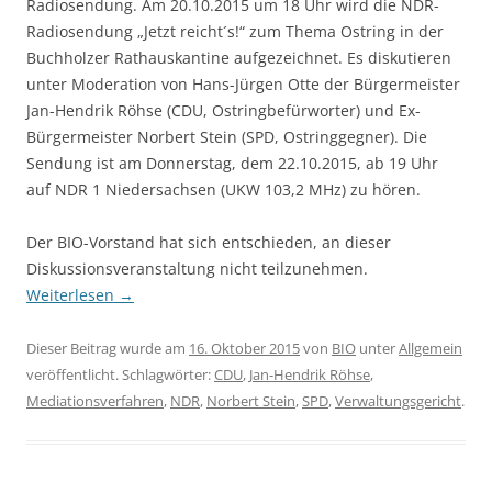
Radiosendung. Am 20.10.2015 um 18 Uhr wird die NDR-
Radiosendung „Jetzt reicht´s!“ zum Thema Ostring in der
Buchholzer Rathauskantine aufgezeichnet. Es diskutieren
unter Moderation von Hans-Jürgen Otte der Bürgermeister
Jan-Hendrik Röhse (CDU, Ostringbefürworter) und Ex-
Bürgermeister Norbert Stein (SPD, Ostringgegner). Die
Sendung ist am Donnerstag, dem 22.10.2015, ab 19 Uhr
auf NDR 1 Niedersachsen (UKW 103,2 MHz) zu hören.
Der BIO-Vorstand hat sich entschieden, an dieser
Diskussionsveranstaltung nicht teilzunehmen.
Weiterlesen
→
Dieser Beitrag wurde am
16. Oktober 2015
von
BIO
unter
Allgemein
veröffentlicht. Schlagwörter:
CDU
,
Jan-Hendrik Röhse
,
Mediationsverfahren
,
NDR
,
Norbert Stein
,
SPD
,
Verwaltungsgericht
.