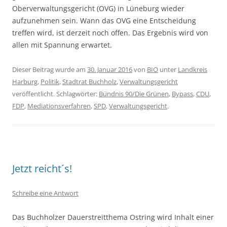
Oberverwaltungsgericht (OVG) in Lüneburg wieder
aufzunehmen sein. Wann das OVG eine Entscheidung
treffen wird, ist derzeit noch offen. Das Ergebnis wird von
allen mit Spannung erwartet.
Dieser Beitrag wurde am
30. Januar 2016
von
BIO
unter
Landkreis
Harburg
,
Politik
,
Stadtrat Buchholz
,
Verwaltungsgericht
veröffentlicht. Schlagwörter:
Bündnis 90/Die Grünen
,
Bypass
,
CDU
,
FDP
,
Mediationsverfahren
,
SPD
,
Verwaltungsgericht
.
Jetzt reicht´s!
Schreibe eine Antwort
Das Buchholzer Dauerstreitthema Ostring wird Inhalt einer