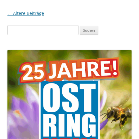
Beitragsnavigation
←
Ältere Beiträge
Suchen
nach: