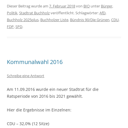
Dieser Beitrag wurde am
7. Februar 2018
von
BIO
unter
Bürger
,
Politik
,
Stadtrat Buchholz
veröffentlicht. Schlagwörter:
AfD
,
Buchholz 2025plus
,
Buchholzer Liste
,
Bündnis 90/Die Grünen
,
CDU
,
FDP
,
SPD
.
Kommunalwahl 2016
Schreibe eine Antwort
Am 11.09.2016 wurde ein neuer Stadtrat für die
Ratsperiode von 2016 bis 2021 gewählt.
Hier die Ergebnisse im Einzelnen:
CDU – 32,0% (12 Sitze)