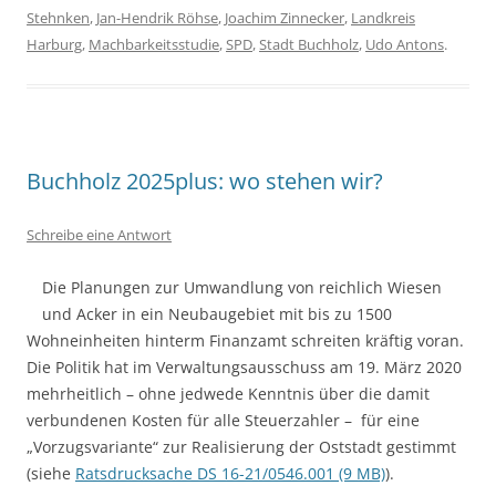
Stehnken
,
Jan-Hendrik Röhse
,
Joachim Zinnecker
,
Landkreis
Harburg
,
Machbarkeitsstudie
,
SPD
,
Stadt Buchholz
,
Udo Antons
.
Buchholz 2025plus: wo stehen wir?
Schreibe eine Antwort
Die Planungen zur Umwandlung von reichlich Wiesen
und Acker in ein Neubaugebiet mit bis zu 1500
Wohneinheiten hinterm Finanzamt schreiten kräftig voran.
Die Politik hat im Verwaltungsausschuss am 19. März 2020
mehrheitlich – ohne jedwede Kenntnis über die damit
verbundenen Kosten für alle Steuerzahler – für eine
„Vorzugsvariante“ zur Realisierung der Oststadt gestimmt
(siehe
Ratsdrucksache DS 16-21/0546.001 (9 MB)
).