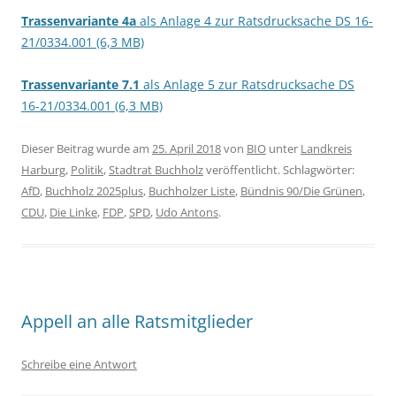
Trassenvariante 4a
als Anlage 4 zur Ratsdrucksache DS 16-
21/0334.001 (6,3 MB)
Trassenvariante 7.1
als Anlage 5 zur Ratsdrucksache DS
16-21/0334.001 (6,3 MB)
Dieser Beitrag wurde am
25. April 2018
von
BIO
unter
Landkreis
Harburg
,
Politik
,
Stadtrat Buchholz
veröffentlicht. Schlagwörter:
AfD
,
Buchholz 2025plus
,
Buchholzer Liste
,
Bündnis 90/Die Grünen
,
CDU
,
Die Linke
,
FDP
,
SPD
,
Udo Antons
.
Appell an alle Ratsmitglieder
Schreibe eine Antwort