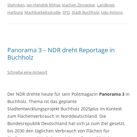
Stehnken
,
Jan-Hendrik Röhse
,
Joachim Zinnecker
,
Landkreis
Harburg
,
Machbarkeitsstudie
,
SPD
,
Stadt Buchholz
,
Udo Antons
.
Panorama 3 – NDR dreht Reportage in
Buchholz
Schreibe eine Antwort
Der NDR drehte heute für sein Politmagazin
Panorama 3
in
Buchholz. Thema ist das geplante
Stadtentwicklungsprojekt Buchholz 2025
plus
im Kontext
zum Flächenverbrauch in Norddeutschland. Die
Bundesrepublik Deutschland hat sich ja zum Ziel gesetzt,
bis 2030 den täglichen Verbrauch von Flächen für