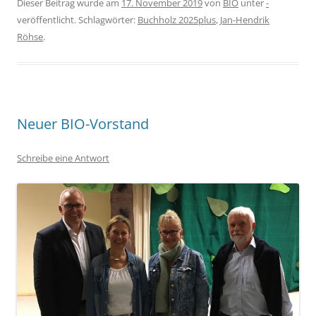
Dieser Beitrag wurde am
17. November 2019
von
BIO
unter
-
veröffentlicht. Schlagwörter:
Buchholz 2025plus
,
Jan-Hendrik
Röhse
.
Neuer BIO-Vorstand
Schreibe eine Antwort