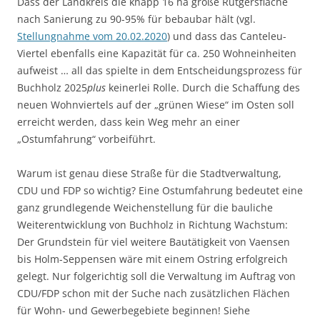
Dass der Landkreis die knapp 16 ha große Rütgersfläche
nach Sanierung zu 90-95% für bebaubar hält (vgl.
Stellungnahme vom 20.02.2020
) und dass das Canteleu-
Viertel ebenfalls eine Kapazität für ca. 250 Wohneinheiten
aufweist … all das spielte in dem Entscheidungsprozess für
Buchholz 2025
plus
keinerlei Rolle. Durch die Schaffung des
neuen Wohnviertels auf der „grünen Wiese“ im Osten soll
erreicht werden, dass kein Weg mehr an einer
„Ostumfahrung“ vorbeiführt.
Warum ist genau diese Straße für die Stadtverwaltung,
CDU und FDP so wichtig? Eine Ostumfahrung bedeutet eine
ganz grundlegende Weichenstellung für die bauliche
Weiterentwicklung von Buchholz in Richtung Wachstum:
Der Grundstein für viel weitere Bautätigkeit von Vaensen
bis Holm-Seppensen wäre mit einem Ostring erfolgreich
gelegt. Nur folgerichtig soll die Verwaltung im Auftrag von
CDU/FDP schon mit der Suche nach zusätzlichen Flächen
für Wohn- und Gewerbegebiete beginnen! Siehe