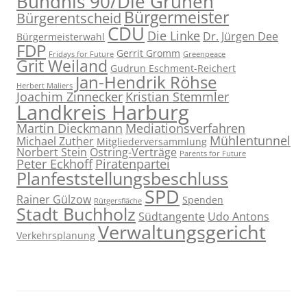
Bündnis 90/Die Grünen
Bürgermeister
Bürgerentscheid
CDU
Die Linke
Dr. Jürgen Dee
Bürgermeisterwahl
FDP
Gerrit Gromm
Fridays for Future
Greenpeace
Grit Weiland
Gudrun Eschment-Reichert
Jan-Hendrik Röhse
Herbert Maliers
Joachim Zinnecker
Kristian Stemmler
Landkreis Harburg
Martin Dieckmann
Mediationsverfahren
Mühlentunnel
Michael Zuther
Mitgliederversammlung
Norbert Stein
Ostring-Verträge
Parents for Future
Peter Eckhoff
Piratenpartei
Planfeststellungsbeschluss
SPD
Rainer Gülzow
Spenden
Rütgersfläche
Stadt Buchholz
Südtangente
Udo Antons
Verwaltungsgericht
Verkehrsplanung