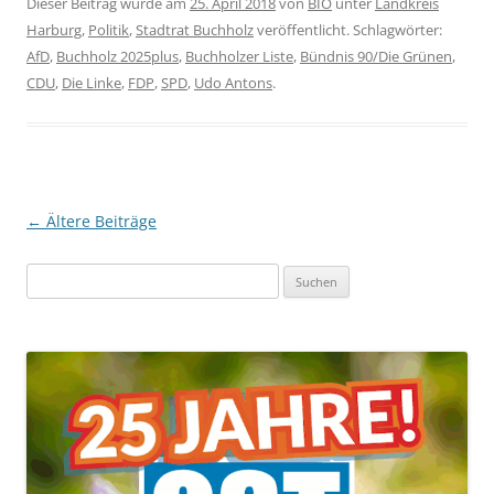
Dieser Beitrag wurde am
25. April 2018
von
BIO
unter
Landkreis
Harburg
,
Politik
,
Stadtrat Buchholz
veröffentlicht. Schlagwörter:
AfD
,
Buchholz 2025plus
,
Buchholzer Liste
,
Bündnis 90/Die Grünen
,
CDU
,
Die Linke
,
FDP
,
SPD
,
Udo Antons
.
Beitragsnavigation
←
Ältere Beiträge
Suchen
nach: