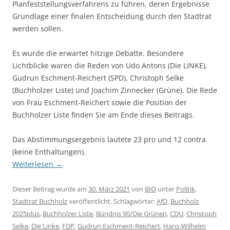
Planfeststellungsverfahrens zu führen, deren Ergebnisse
Grundlage einer finalen Entscheidung durch den Stadtrat
werden sollen.
Es wurde die erwartet hitzige Debatte. Besondere
Lichtblicke waren die Reden von Udo Antons (Die LINKE),
Gudrun Eschment-Reichert (SPD), Christoph Selke
(Buchholzer Liste) und Joachim Zinnecker (Grüne). Die Rede
von Frau Eschment-Reichert sowie die Position der
Buchholzer Liste finden Sie am Ende dieses Beitrags.
Das Abstimmungsergebnis lautete 23 pro und 12 contra
(keine Enthaltungen).
Weiterlesen
→
Dieser Beitrag wurde am
30. März 2021
von
BIO
unter
Politik
,
Stadtrat Buchholz
veröffentlicht. Schlagwörter:
AfD
,
Buchholz
2025plus
,
Buchholzer Liste
,
Bündnis 90/Die Grünen
,
CDU
,
Christoph
Selke
,
Die Linke
,
FDP
,
Gudrun Eschment-Reichert
,
Hans-Wilhelm