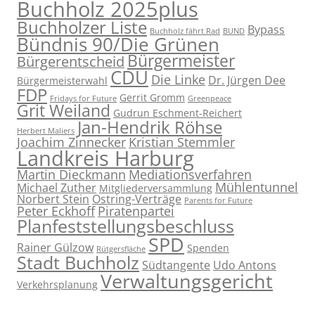
Buchholz 2025plus
Buchholzer Liste
Bypass
Buchholz fährt Rad
BUND
Bündnis 90/Die Grünen
Bürgermeister
Bürgerentscheid
CDU
Die Linke
Dr. Jürgen Dee
Bürgermeisterwahl
FDP
Gerrit Gromm
Fridays for Future
Greenpeace
Grit Weiland
Gudrun Eschment-Reichert
Jan-Hendrik Röhse
Herbert Maliers
Joachim Zinnecker
Kristian Stemmler
Landkreis Harburg
Martin Dieckmann
Mediationsverfahren
Mühlentunnel
Michael Zuther
Mitgliederversammlung
Norbert Stein
Ostring-Verträge
Parents for Future
Peter Eckhoff
Piratenpartei
Planfeststellungsbeschluss
SPD
Rainer Gülzow
Spenden
Rütgersfläche
Stadt Buchholz
Südtangente
Udo Antons
Verwaltungsgericht
Verkehrsplanung