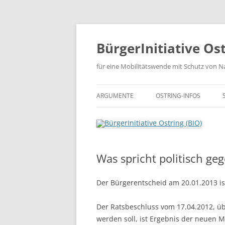
Zum
Inhalt
springen
BürgerInitiative Ost
für eine Mobilitätswende mit Schutz von Na
ARGUMENTE
OSTRING-INFOS
CHRONOLOGIE DER PL
OSTRING-DOKUMENTE
Was spricht politisch ge
OSTRING-PRESSE
Der Bürgerentscheid am 20.01.2013 is
Der Ratsbeschluss vom 17.04.2012, ü
werden soll, ist Ergebnis der neuen