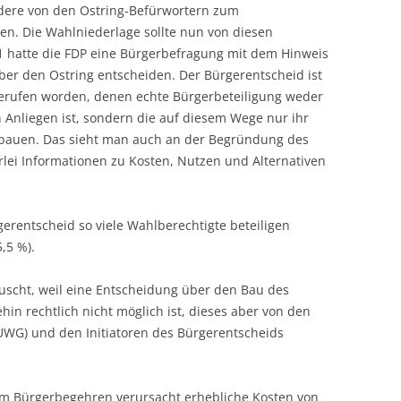
ndere von den Ostring-Befürwortern zum
. Die Wahlniederlage sollte nun von diesen
1 hatte die FDP eine Bürgerbefragung mit dem Hinweis
er den Ostring entscheiden. Der Bürgerentscheid ist
gerufen worden, denen echte Bürgerbeteiligung weder
n Anliegen ist, sondern die auf diesem Wege nur ihr
u bauen. Das sieht man auch an der Begründung des
rlei Informationen zu Kosten, Nutzen und Alternativen
rgerentscheid so viele Wahlberechtigte beteiligen
,5 %).
scht, weil eine Entscheidung über den Bau des
in rechtlich nicht möglich ist, dieses aber von den
UWG) und den Initiatoren des Bürgerentscheids
dem Bürgerbegehren verursacht erhebliche Kosten von