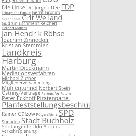
Bürgermeisterwahl
FDP
Die Linke
Dr. Jürgen Dee
Gerrit Gromm
Fridays for Future
Grit Weiland
Greenpeace
Gudrun Eschment-Reichert
Herbert Maliers
Jan-Hendrik Röhse
Joachim Zinnecker
Kristian Stemmler
Landkreis
Harburg
Martin Dieckmann
Mediationsverfahren
Michael Zuther
Mitgliederversammlung
Mühlentunnel
Norbert Stein
Ostring-Verträge
Parents for Future
Peter Eckhoff
Piratenpartei
Planfeststellungsbeschluss
SPD
Rainer Gülzow
Rütgersfläche
Stadt Buchholz
Spenden
Südtangente
Udo Antons
Verkehrsplanung