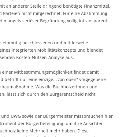
it an anderer Stelle dringend benötigte Finanzmittel,
d Parteien nicht mitgerechnet. Für eine Abstimmung,
d mangels seriöser Begründung völlig intransparent
n einmütig beschlossenen und mittlerweile
ines integrierten Mobilitätskonzepts und blendet
assenden Kosten-Nutzen-Analyse aus.
e einer Mitbestimmungsmöglichkeit findet damit
id betrifft nur eine einzige, „von oben“ vorgegebene
ßenbaumaßnahme. Was die Buchholzerinnen und
en, lässt sich durch den Bürgerentscheid nicht
P und UWG sowie der Bürgermeister missbrauchen hier
trument der Bürgerbeteiligung, um ihre Ansichten
Buchholz keine Mehrheit mehr haben. Diese