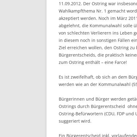
11.09.2012. Der Ostring war insbeso
Wahlkampfthema Nr. 1 gemacht worden
akzeptiert werden. Noch im März 201
abgelehnt, die Kommunalwahl solle üb
von schlechten Verlierern ins Leben 
in diesem noch in sonstigen Fällen ei
Ziel erreichen wollen, den Ostring z
Bürgerentscheids, die praktisch keine
zum Ostring enthält – eine Farce!
Es ist zweifelhaft, ob sich an dem Bü
werden wie an der Kommunalwahl (55
Bürgerinnen und Bürger werden getäu
Ostrings durch Bürgerentscheid ohneh
Ostring-Befürwortern (CDU, FDP und 
suggeriert wird.
Ein Bürgerentscheid inkl. vorlaufen