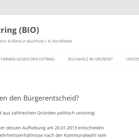
ring (BIO)
tur & Klima in Buchholz i. d. Nordheide
STIMMEN GEGEN DEN OSTRING
BUCHHOLZ IM GRÜNEN!?
UNTER
ANUNG
MITG
PROT
gen den Bürgerentscheid?
SPEN
MITAR
t aus zahlreichen Gründen politisch unsinnig:
ber dessen Aufhebung am 20.01.2013 entschieden
 Mehrheitsverhältnisse nach der Kommunalwahl vom