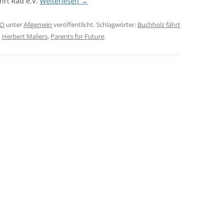
hrt Rad e.V.
Weiterlesen
→
IO
unter
Allgemein
veröffentlicht. Schlagwörter:
Buchholz fährt
,
Herbert Maliers
,
Parents for Future
.