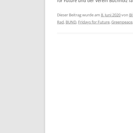
for Future und der Verein Buchholz fä
Dieser Beitrag wurde am
8. Juni 2020
von
B
Rad
,
BUND
,
Fridays for Future
,
Greenpeace