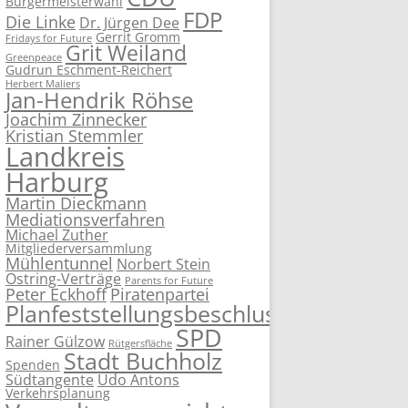
Bürgermeisterwahl
FDP
Die Linke
Dr. Jürgen Dee
Gerrit Gromm
Fridays for Future
Grit Weiland
Greenpeace
Gudrun Eschment-Reichert
Herbert Maliers
Jan-Hendrik Röhse
Joachim Zinnecker
Kristian Stemmler
Landkreis
Harburg
Martin Dieckmann
Mediationsverfahren
Michael Zuther
Mitgliederversammlung
Mühlentunnel
Norbert Stein
Ostring-Verträge
Parents for Future
Peter Eckhoff
Piratenpartei
Planfeststellungsbeschluss
SPD
Rainer Gülzow
Rütgersfläche
Stadt Buchholz
Spenden
Südtangente
Udo Antons
Verkehrsplanung