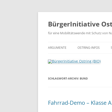
Zum
Inhalt
springen
BürgerInitiative Ost
für eine Mobilitätswende mit Schutz von Na
ARGUMENTE
OSTRING-INFOS
CHRONOLOGIE DER PL
OSTRING-DOKUMENTE
SCHLAGWORT-ARCHIV:
BUND
OSTRING-PRESSE
Fahrrad-Demo – Klasse A