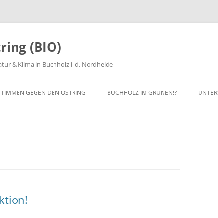
ring (BIO)
tur & Klima in Buchholz i. d. Nordheide
STIMMEN GEGEN DEN OSTRING
BUCHHOLZ IM GRÜNEN!?
UNTER
ANUNG
MITG
PROT
SPEN
MITAR
ktion!