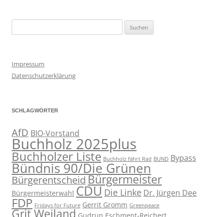
Suchen
nach:
Impressum
Datenschutzerklärung
SCHLAGWÖRTER
AfD
BIO-Vorstand
Buchholz 2025plus
Buchholzer Liste
Bypass
Buchholz fährt Rad
BUND
Bündnis 90/Die Grünen
Bürgermeister
Bürgerentscheid
CDU
Die Linke
Dr. Jürgen Dee
Bürgermeisterwahl
FDP
Gerrit Gromm
Fridays for Future
Greenpeace
Grit Weiland
Gudrun Eschment-Reichert