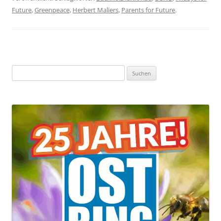
Future
,
Greenpeace
,
Herbert Maliers
,
Parents for Future
.
Suchen
nach: