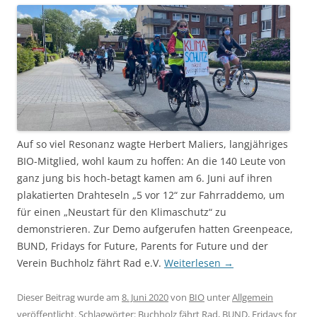
Auf so viel Resonanz wagte Herbert Maliers, langjähriges
BIO-Mitglied, wohl kaum zu hoffen: An die 140 Leute von
ganz jung bis hoch-betagt kamen am 6. Juni auf ihren
plakatierten Drahteseln „5 vor 12“ zur Fahrraddemo, um
für einen „Neustart für den Klimaschutz“ zu
demonstrieren. Zur Demo aufgerufen hatten Greenpeace,
BUND, Fridays for Future, Parents for Future und der
Verein Buchholz fährt Rad e.V.
Weiterlesen
→
Dieser Beitrag wurde am
8. Juni 2020
von
BIO
unter
Allgemein
veröffentlicht. Schlagwörter:
Buchholz fährt Rad
,
BUND
,
Fridays for