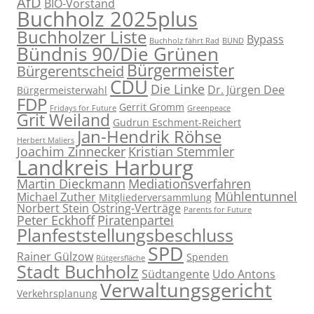
AfD
BIO-Vorstand
Buchholz 2025plus
Buchholzer Liste
Bypass
Buchholz fährt Rad
BUND
Bündnis 90/Die Grünen
Bürgermeister
Bürgerentscheid
CDU
Die Linke
Dr. Jürgen Dee
Bürgermeisterwahl
FDP
Gerrit Gromm
Fridays for Future
Greenpeace
Grit Weiland
Gudrun Eschment-Reichert
Jan-Hendrik Röhse
Herbert Maliers
Joachim Zinnecker
Kristian Stemmler
Landkreis Harburg
Martin Dieckmann
Mediationsverfahren
Mühlentunnel
Michael Zuther
Mitgliederversammlung
Norbert Stein
Ostring-Verträge
Parents for Future
Peter Eckhoff
Piratenpartei
Planfeststellungsbeschluss
SPD
Rainer Gülzow
Spenden
Rütgersfläche
Stadt Buchholz
Südtangente
Udo Antons
Verwaltungsgericht
Verkehrsplanung