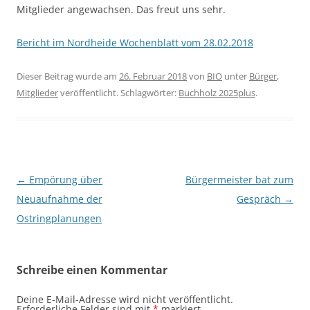
Mitglieder angewachsen. Das freut uns sehr.
Bericht im Nordheide Wochenblatt vom 28.02.2018
Dieser Beitrag wurde am
26. Februar 2018
von
BIO
unter
Bürger
,
Mitglieder
veröffentlicht. Schlagwörter:
Buchholz 2025plus
.
Beitragsnavigation
←
Empörung über
Bürgermeister bat zum
Neuaufnahme der
Gespräch
→
Ostringplanungen
Schreibe einen Kommentar
Deine E-Mail-Adresse wird nicht veröffentlicht.
Erforderliche Felder sind mit
*
markiert