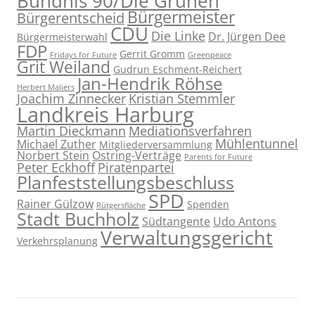
Bündnis 90/Die Grünen
Bürgermeister
Bürgerentscheid
CDU
Die Linke
Dr. Jürgen Dee
Bürgermeisterwahl
FDP
Gerrit Gromm
Fridays for Future
Greenpeace
Grit Weiland
Gudrun Eschment-Reichert
Jan-Hendrik Röhse
Herbert Maliers
Joachim Zinnecker
Kristian Stemmler
Landkreis Harburg
Martin Dieckmann
Mediationsverfahren
Mühlentunnel
Michael Zuther
Mitgliederversammlung
Norbert Stein
Ostring-Verträge
Parents for Future
Peter Eckhoff
Piratenpartei
Planfeststellungsbeschluss
SPD
Rainer Gülzow
Spenden
Rütgersfläche
Stadt Buchholz
Südtangente
Udo Antons
Verwaltungsgericht
Verkehrsplanung