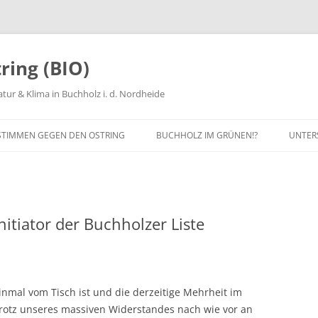
ring (BIO)
tur & Klima in Buchholz i. d. Nordheide
STIMMEN GEGEN DEN OSTRING
BUCHHOLZ IM GRÜNEN!?
UNTER
ANUNG
MITG
PROT
nitiator der Buchholzer Liste
SPEN
MITAR
inmal vom Tisch ist und die derzeitige Mehrheit im
trotz unseres massiven Widerstandes nach wie vor an