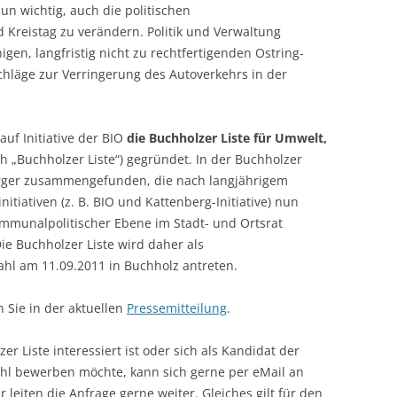
nun wichtig, auch die politischen
 Kreistag zu verändern. Politik und Verwaltung
gen, langfristig nicht zu rechtfertigenden Ostring-
chläge zur Verringerung des Autoverkehrs in der
auf Initiative der BIO
die Buchholzer Liste für Umwelt,
h „Buchholzer Liste“) gegründet. In der Buchholzer
ürger zusammengefunden, die nach langjährigem
tiativen (z. B. BIO und Kattenberg-Initiative) nun
ommunalpolitischer Ebene im Stadt- und Ortsrat
e Buchholzer Liste wird daher als
l am 11.09.2011 in Buchholz antreten.
 Sie in der aktuellen
Pressemitteilung
.
er Liste interessiert ist oder sich als Kandidat der
hl bewerben möchte, kann sich gerne per eMail an
leiten die Anfrage gerne weiter. Gleiches gilt für den