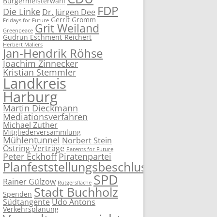
Bürgermeisterwahl
FDP
Die Linke
Dr. Jürgen Dee
Gerrit Gromm
Fridays for Future
Grit Weiland
Greenpeace
Gudrun Eschment-Reichert
Herbert Maliers
Jan-Hendrik Röhse
Joachim Zinnecker
Kristian Stemmler
Landkreis
Harburg
Martin Dieckmann
Mediationsverfahren
Michael Zuther
Mitgliederversammlung
Mühlentunnel
Norbert Stein
Ostring-Verträge
Parents for Future
Peter Eckhoff
Piratenpartei
Planfeststellungsbeschluss
SPD
Rainer Gülzow
Rütgersfläche
Stadt Buchholz
Spenden
Südtangente
Udo Antons
Verkehrsplanung