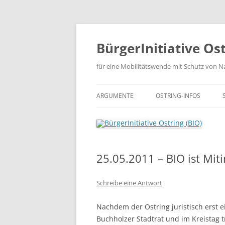
Zum
Inhalt
springen
BürgerInitiative Ost
für eine Mobilitätswende mit Schutz von Na
ARGUMENTE
OSTRING-INFOS
CHRONOLOGIE DER PL
OSTRING-DOKUMENTE
25.05.2011 – BIO ist Miti
OSTRING-PRESSE
Schreibe eine Antwort
Nachdem der Ostring juristisch erst e
Buchholzer Stadtrat und im Kreistag 