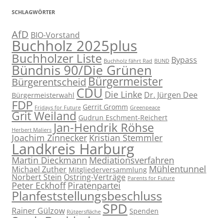
SCHLAGWÖRTER
AfD
BIO-Vorstand
Buchholz 2025plus
Buchholzer Liste
Bypass
Buchholz fährt Rad
BUND
Bündnis 90/Die Grünen
Bürgermeister
Bürgerentscheid
CDU
Die Linke
Dr. Jürgen Dee
Bürgermeisterwahl
FDP
Gerrit Gromm
Fridays for Future
Greenpeace
Grit Weiland
Gudrun Eschment-Reichert
Jan-Hendrik Röhse
Herbert Maliers
Joachim Zinnecker
Kristian Stemmler
Landkreis Harburg
Martin Dieckmann
Mediationsverfahren
Mühlentunnel
Michael Zuther
Mitgliederversammlung
Norbert Stein
Ostring-Verträge
Parents for Future
Peter Eckhoff
Piratenpartei
Planfeststellungsbeschluss
SPD
Rainer Gülzow
Spenden
Rütgersfläche