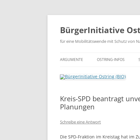
Zum
Inhalt
springen
BürgerInitiative Ost
für eine Mobilitätswende mit Schutz von Na
ARGUMENTE
OSTRING-INFOS
CHRONOLOGIE DER PL
OSTRING-DOKUMENTE
Kreis-SPD beantragt unv
OSTRING-PRESSE
Planungen
Schreibe eine Antwort
Die SPD-Fraktion im Kreistag hat im