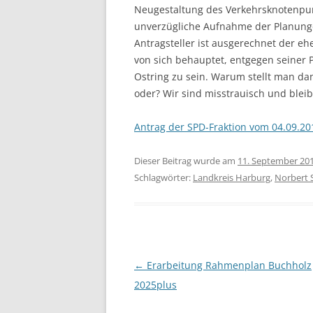
Neugestaltung des Verkehrsknotenpu
unverzügliche Aufnahme der Planungen
Antragsteller ist ausgerechnet der e
von sich behauptet, entgegen seiner
Ostring zu sein. Warum stellt man da
oder? Wir sind misstrauisch und bleib
Antrag der SPD-Fraktion vom 04.09.20
Dieser Beitrag wurde am
11. September 20
Schlagwörter:
Landkreis Harburg
,
Norbert 
Beitragsnavigation
←
Erarbeitung Rahmenplan Buchholz
2025plus