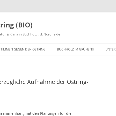
ring (BIO)
tur & Klima in Buchholz i. d. Nordheide
STIMMEN GEGEN DEN OSTRING
BUCHHOLZ IM GRÜNEN!?
UNTER
ANUNG
MITG
PROT
erzügliche Aufnahme der Ostring-
SPEN
MITAR
 Zusammenhang mit den Planungen für die