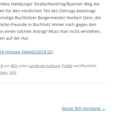
nktes Hamburger Straße/Nordring/Buenser Weg die
 für den nördlichen Teil des Ostrings beantragt.
hemalige Buchholzer Bürgermeister Norbert Stein, der
 Partei-Freunde in Buchholz immer noch gegen den
nn einen solchen Antrag? Muss man nicht verstehen,
en auf der Hut.
18 (Vorlage VA0442/2018-02)
18
von
BIO
unter
Landkreis Harburg
,
Politik
veröffentlicht.
Stein
,
SPD
.
Neuer BIO-Vorstand
→