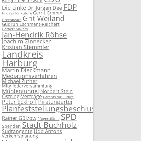
Bürgermeisterwahl
FDP
Die Linke
Dr. Jürgen Dee
Gerrit Gromm
Fridays for Future
Grit Weiland
Greenpeace
Gudrun Eschment-Reichert
Herbert Maliers
Jan-Hendrik Röhse
Joachim Zinnecker
Kristian Stemmler
Landkreis
Harburg
Martin Dieckmann
Mediationsverfahren
Michael Zuther
Mitgliederversammlung
Mühlentunnel
Norbert Stein
Ostring-Verträge
Parents for Future
Peter Eckhoff
Piratenpartei
Planfeststellungsbeschluss
SPD
Rainer Gülzow
Rütgersfläche
Stadt Buchholz
Spenden
Südtangente
Udo Antons
Verkehrsplanung