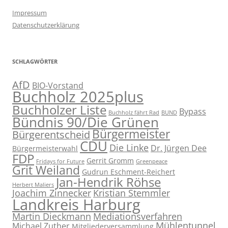
Impressum
Datenschutzerklärung
SCHLAGWÖRTER
AfD
BIO-Vorstand
Buchholz 2025plus
Buchholzer Liste
Bypass
Buchholz fährt Rad
BUND
Bündnis 90/Die Grünen
Bürgermeister
Bürgerentscheid
CDU
Die Linke
Dr. Jürgen Dee
Bürgermeisterwahl
FDP
Gerrit Gromm
Fridays for Future
Greenpeace
Grit Weiland
Gudrun Eschment-Reichert
Jan-Hendrik Röhse
Herbert Maliers
Joachim Zinnecker
Kristian Stemmler
Landkreis Harburg
Martin Dieckmann
Mediationsverfahren
Mühlentunnel
Michael Zuther
Mitgliederversammlung