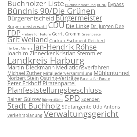
Buchholzer Liste
Bypass
Buchholz fährt Rad
BUND
Bündnis 90/Die Grünen
Bürgermeister
Bürgerentscheid
CDU
Die Linke
Dr. Jürgen Dee
Bürgermeisterwahl
FDP
Gerrit Gromm
Fridays for Future
Greenpeace
Grit Weiland
Gudrun Eschment-Reichert
Jan-Hendrik Röhse
Herbert Maliers
Joachim Zinnecker
Kristian Stemmler
Landkreis Harburg
Martin Dieckmann
Mediationsverfahren
Mühlentunnel
Michael Zuther
Mitgliederversammlung
Norbert Stein
Ostring-Verträge
Parents for Future
Peter Eckhoff
Piratenpartei
Planfeststellungsbeschluss
SPD
Rainer Gülzow
Spenden
Rütgersfläche
Stadt Buchholz
Südtangente
Udo Antons
Verwaltungsgericht
Verkehrsplanung