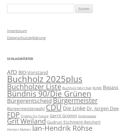
Suchen
nach:
Impressum
Datenschutzerklärung
SCHLAGWÖRTER
AfD
BIO-Vorstand
Buchholz 2025plus
Buchholzer Liste
Bypass
Buchholz fährt Rad
BUND
Bündnis 90/Die Grünen
Bürgermeister
Bürgerentscheid
CDU
Die Linke
Dr. Jürgen Dee
Bürgermeisterwahl
FDP
Gerrit Gromm
Fridays for Future
Greenpeace
Grit Weiland
Gudrun Eschment-Reichert
Jan-Hendrik Röhse
Herbert Maliers