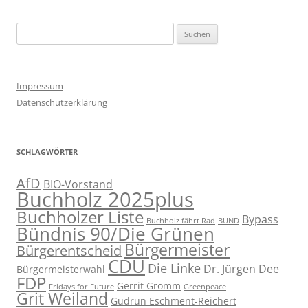
Suchen
nach:
Impressum
Datenschutzerklärung
SCHLAGWÖRTER
AfD
BIO-Vorstand
Buchholz 2025plus
Buchholzer Liste
Bypass
Buchholz fährt Rad
BUND
Bündnis 90/Die Grünen
Bürgermeister
Bürgerentscheid
CDU
Die Linke
Dr. Jürgen Dee
Bürgermeisterwahl
FDP
Gerrit Gromm
Fridays for Future
Greenpeace
Grit Weiland
Gudrun Eschment-Reichert