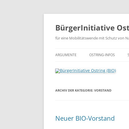
Zum
Inhalt
springen
BürgerInitiative Ost
für eine Mobilitätswende mit Schutz von Na
ARGUMENTE
OSTRING-INFOS
CHRONOLOGIE DER PL
OSTRING-DOKUMENTE
ARCHIV DER KATEGORIE:
VORSTAND
OSTRING-PRESSE
Neuer BIO-Vorstand