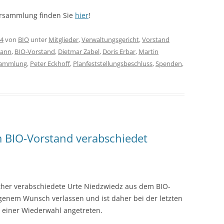
versammlung finden Sie
hier
!
14
von
BIO
unter
Mitglieder
,
Verwaltungsgericht
,
Vorstand
mann
,
BIO-Vorstand
,
Dietmar Zabel
,
Doris Erbar
,
Martin
sammlung
,
Peter Eckhoff
,
Planfeststellungsbeschluss
,
Spenden
,
 BIO-Vorstand verabschiedet
ther verabschiedete Urte Niedzwiedz aus dem BIO-
igenem Wunsch verlassen und ist daher bei der letzten
 einer Wiederwahl angetreten.