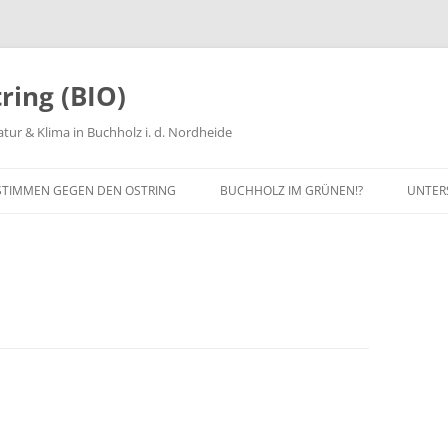
ring (BIO)
tur & Klima in Buchholz i. d. Nordheide
STIMMEN GEGEN DEN OSTRING
BUCHHOLZ IM GRÜNEN!?
UNTER
ANUNG
MITG
PROT
SPEN
MITAR