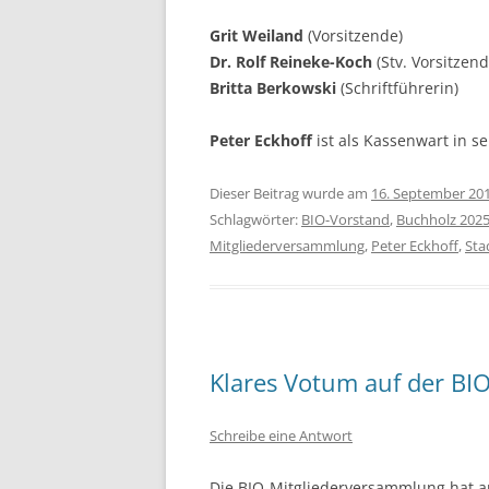
Grit Weiland
(Vorsitzende)
Dr. Rolf Reineke-Koch
(Stv. Vorsitzend
Britta Berkowski
(Schriftführerin)
Peter Eckhoff
ist als Kassenwart in s
Dieser Beitrag wurde am
16. September 20
Schlagwörter:
BIO-Vorstand
,
Buchholz 2025
Mitgliederversammlung
,
Peter Eckhoff
,
Sta
Klares Votum auf der BI
Schreibe eine Antwort
Die BIO-Mitgliederversammlung hat a