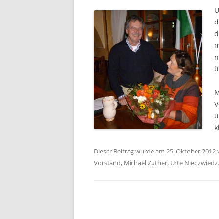
U
d
d
m
n
ü
M
V
u
k
Dieser Beitrag wurde am
25. Oktober 2012
Vorstand
,
Michael Zuther
,
Urte Niedzwiedz
.