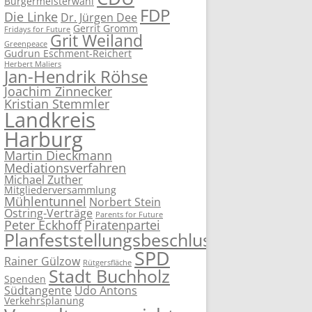
Bürgermeisterwahl
FDP
Die Linke
Dr. Jürgen Dee
Gerrit Gromm
Fridays for Future
Grit Weiland
Greenpeace
Gudrun Eschment-Reichert
Herbert Maliers
Jan-Hendrik Röhse
Joachim Zinnecker
Kristian Stemmler
Landkreis
Harburg
Martin Dieckmann
Mediationsverfahren
Michael Zuther
Mitgliederversammlung
Mühlentunnel
Norbert Stein
Ostring-Verträge
Parents for Future
Peter Eckhoff
Piratenpartei
Planfeststellungsbeschluss
SPD
Rainer Gülzow
Rütgersfläche
Stadt Buchholz
Spenden
Südtangente
Udo Antons
Verkehrsplanung