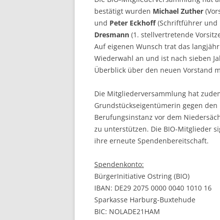
bestätigt wurden
Michael Zuther
(Vor
und
Peter Eckhoff
(Schriftführer und
Dresmann
(1. stellvertretende Vorsit
Auf eigenen Wunsch trat das langjähr
Wiederwahl an und ist nach sieben J
Überblick über den neuen Vorstand m
Die Mitgliederversammlung hat zud
Grundstückseigentümerin gegen den P
Berufungsinstanz vor dem Niedersächs
zu unterstützen. Die BIO-Mitglieder s
ihre erneute Spendenbereitschaft.
Spendenkonto:
BürgerInitiative Ostring (BIO)
IBAN: DE29 2075 0000 0040 1010 16
Sparkasse Harburg-Buxtehude
BIC: NOLADE21HAM