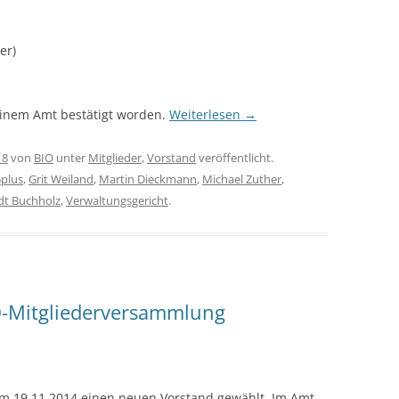
er)
einem Amt bestätigt worden.
Weiterlesen
→
18
von
BIO
unter
Mitglieder
,
Vorstand
veröffentlicht.
plus
,
Grit Weiland
,
Martin Dieckmann
,
Michael Zuther
,
dt Buchholz
,
Verwaltungsgericht
.
O-Mitgliederversammlung
m 19.11.2014 einen neuen Vorstand gewählt. Im Amt