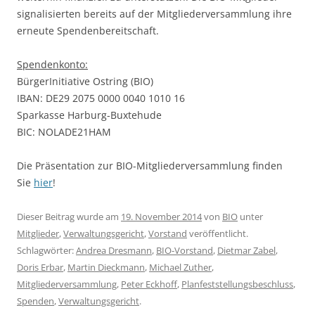
signalisierten bereits auf der Mitgliederversammlung ihre
erneute Spendenbereitschaft.
Spendenkonto:
BürgerInitiative Ostring (BIO)
IBAN: DE29 2075 0000 0040 1010 16
Sparkasse Harburg-Buxtehude
BIC: NOLADE21HAM
Die Präsentation zur BIO-Mitgliederversammlung finden
Sie
hier
!
Dieser Beitrag wurde am
19. November 2014
von
BIO
unter
Mitglieder
,
Verwaltungsgericht
,
Vorstand
veröffentlicht.
Schlagwörter:
Andrea Dresmann
,
BIO-Vorstand
,
Dietmar Zabel
,
Doris Erbar
,
Martin Dieckmann
,
Michael Zuther
,
Mitgliederversammlung
,
Peter Eckhoff
,
Planfeststellungsbeschluss
,
Spenden
,
Verwaltungsgericht
.