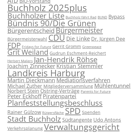
AfD
BIO-Vorstand
Buchholz 2025plus
Buchholzer Liste
Bypass
Buchholz fährt Rad
BUND
Bündnis 90/Die Grünen
Bürgermeister
Bürgerentscheid
CDU
Die Linke
Dr. Jürgen Dee
Bürgermeisterwahl
FDP
Gerrit Gromm
Fridays for Future
Greenpeace
Grit Weiland
Gudrun Eschment-Reichert
Jan-Hendrik Röhse
Herbert Maliers
Joachim Zinnecker
Kristian Stemmler
Landkreis Harburg
Martin Dieckmann
Mediationsverfahren
Mühlentunnel
Michael Zuther
Mitgliederversammlung
Norbert Stein
Ostring-Verträge
Parents for Future
Peter Eckhoff
Piratenpartei
Planfeststellungsbeschluss
SPD
Rainer Gülzow
Spenden
Rütgersfläche
Stadt Buchholz
Südtangente
Udo Antons
Verwaltungsgericht
Verkehrsplanung